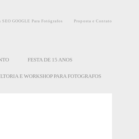
a SEO GOOGLE Para Fotógrafos
Proposta e Contato
NTO
FESTA DE 15 ANOS
LTORIA E WORKSHOP PARA FOTOGRAFOS