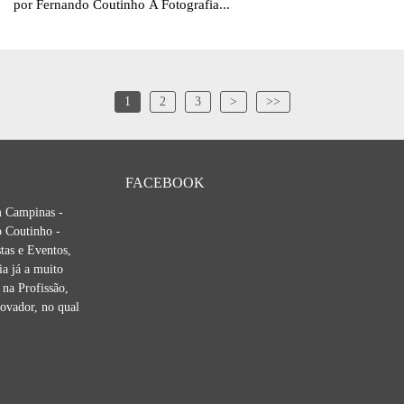
por Fernando Coutinho A Fotografia...
1
2
3
>
>>
FACEBOOK
m Campinas -
 Coutinho -
tas e Eventos,
ia já a muito
na Profissão,
novador, no qual