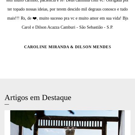
tem muito carinho, paciência e fe! Deus caminha com vc! Obrigada por
ter topado nossas ideias, por terem descido mil degraus conosco e tudo
mais!!! Rs, de ❤️, muito sucesso pra vc e muito amor em sua vida! Bjs
Carol e Dilson Acazza Camburi - São Sebastião - S.P.
CAROLINE MIRANDA & DILSON MENDES
Artigos em Destaque