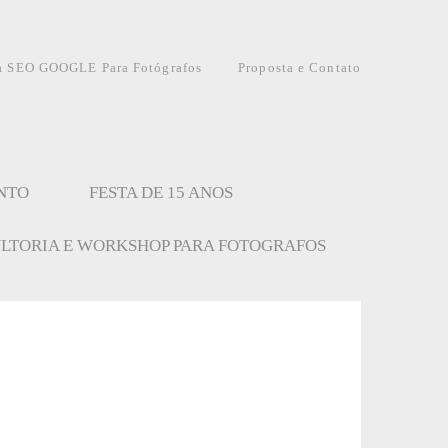
a SEO GOOGLE Para Fotógrafos
Proposta e Contato
NTO
FESTA DE 15 ANOS
LTORIA E WORKSHOP PARA FOTOGRAFOS