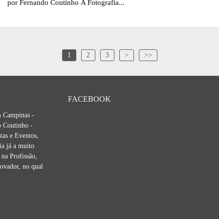
por Fernando Coutinho A Fotografia...
1
2
3
>
>>
FACEBOOK
m Campinas -
 Coutinho -
tas e Eventos,
ia já a muito
na Profissão,
novador, no qual