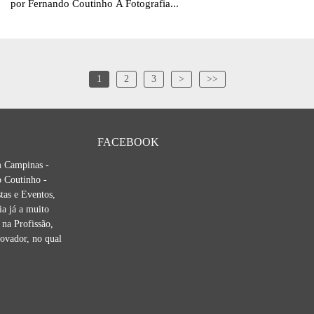
por Fernando Coutinho A Fotografia...
1
2
3
>
>>
FACEBOOK
m Campinas -
 Coutinho -
tas e Eventos,
ia já a muito
na Profissão,
novador, no qual