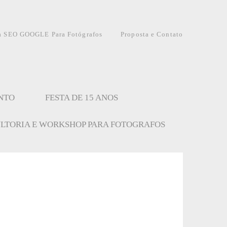
a SEO GOOGLE Para Fotógrafos
Proposta e Contato
NTO
FESTA DE 15 ANOS
LTORIA E WORKSHOP PARA FOTOGRAFOS