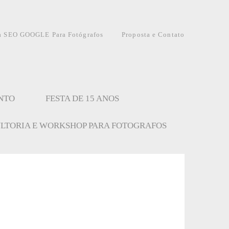
a SEO GOOGLE Para Fotógrafos
Proposta e Contato
NTO
FESTA DE 15 ANOS
LTORIA E WORKSHOP PARA FOTOGRAFOS