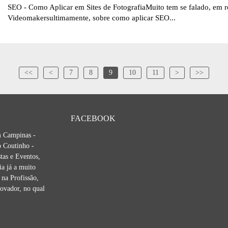
SEO - Como Aplicar em Sites de FotografiaMuito tem se falado, em r
Videomakersultimamente, sobre como aplicar SEO...
<<
<
7
8
9
10
11
>
>>
FACEBOOK
m Campinas -
 Coutinho -
tas e Eventos,
ia já a muito
na Profissão,
novador, no qual