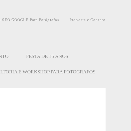
a SEO GOOGLE Para Fotógrafos
Proposta e Contato
NTO
FESTA DE 15 ANOS
LTORIA E WORKSHOP PARA FOTOGRAFOS