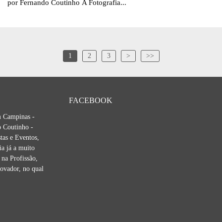
por Fernando Coutinho A Fotografia...
1
2
3
>
>>
FACEBOOK
m Campinas -
 Coutinho -
tas e Eventos,
ia já a muito
na Profissão,
novador, no qual