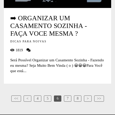
➡️ ORGANIZAR UM
CASAMENTO SOZINHA -
FAÇA VOCE MESMA ?
DICAS PARA NOIVAS
1819
Será Possível Organizar um Casamento Sozinha - Fazendo
eu mesma? Seja Muito Bem Vinda ( o ) 😀😀😀Para Você
que está...
<<
<
4
5
6
7
8
>
>>