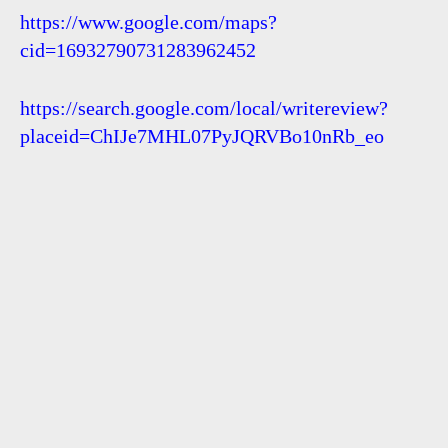
https://www.google.com/maps?
cid=16932790731283962452
https://search.google.com/local/writereview?
placeid=ChIJe7MHL07PyJQRVBo10nRb_eo