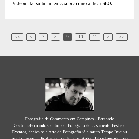
Videomakersultimamente, sobre como aplicar SEO...
<<
<
7
8
9
10
11
>
>>
Fotografia de Casamento em Campinas - Fernando
CoutinhoFernando Coutinho - Fotógrafo de Casamento Festas e
Eventos, dedica se a Arte da Fotografia já a muito Tempo.Iniciou
muito jovem na Profissão, aos 16 anos, Autodidata e Inovador, no