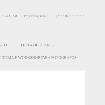
a SEO GOOGLE Para Fotógrafos
Proposta e Contato
NTO
FESTA DE 15 ANOS
LTORIA E WORKSHOP PARA FOTOGRAFOS