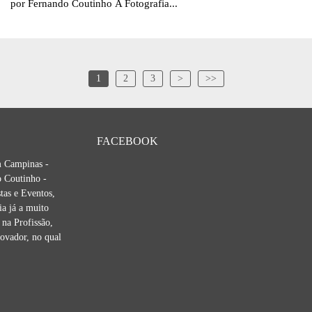
por Fernando Coutinho A Fotografia...
1
2
3
>
>>
FACEBOOK
m Campinas -
 Coutinho -
tas e Eventos,
ia já a muito
na Profissão,
novador, no qual