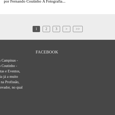
por Fernando Coutinho A Fotografia...
1
2
3
>
>>
FACEBOOK
m Campinas -
 Coutinho -
tas e Eventos,
ia já a muito
na Profissão,
novador, no qual