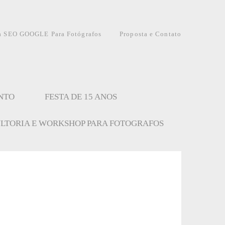
a SEO GOOGLE Para Fotógrafos
Proposta e Contato
NTO
FESTA DE 15 ANOS
LTORIA E WORKSHOP PARA FOTOGRAFOS