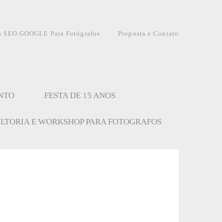
a SEO GOOGLE Para Fotógrafos
Proposta e Contato
NTO
FESTA DE 15 ANOS
LTORIA E WORKSHOP PARA FOTOGRAFOS