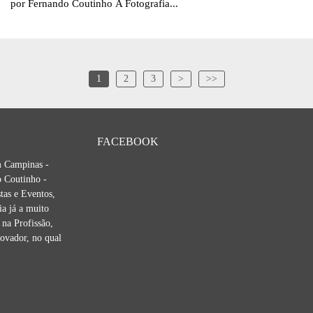
por Fernando Coutinho A Fotografia...
1
2
3
>
>>
FACEBOOK
m Campinas -
 Coutinho -
tas e Eventos,
ia já a muito
na Profissão,
novador, no qual