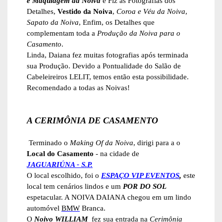
e Maquiagem da Noiva
e Fiz as Fotografias dos
Detalhes,
Vestido da Noiva
,
Coroa e Véu da Noiva
,
Sapato da Noiva
, Enfim, os Detalhes que
complementam toda a
Produção da Noiva para o
Casamento
.
Linda, Daiana fez muitas fotografias após terminada
sua Produção. Devido a Pontualidade do Salão de
Cabeleireiros LELIT, temos então esta possibilidade.
Recomendado a todas as Noivas!
A CERIMÔNIA DE CASAMENTO
Terminado o
Making Of da Noiva
, dirigi para a o
Local do Casamento
- na cidade de
JAGUARIÚNA - S.P.
O local escolhido, foi o
ESPAÇO VIP EVENTOS
,
este
local tem cenários lindos e um
POR DO SOL
espetacular. A NOIVA DAIANA chegou em um lindo
automóvel
BMW
Branca.
O
Noivo WILLIAM
fez sua entrada na
Cerimônia