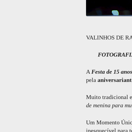
FOTOGRAFIA
VALINHOS DE R
FOTOGRAFIA F
A
Festa de 15 ano
pela
aniversariant
Muito tradicional e
de menina para mu
Um Momento Único 
inesquecível
para t