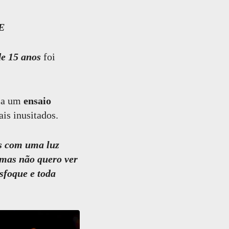
E
de 15 anos
foi
ria um
ensaio
is inusitados.
as com uma luz
 mas não quero ver
sfoque e toda