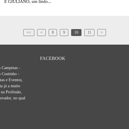
E GIULIANO, um lindo...
<<
<
8
9
10
11
>
FACEBOOK
m Campinas -
 Coutinho -
tas e Eventos,
ia já a muito
na Profissão,
novador, no qual