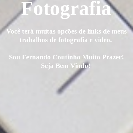
Fotografia
Você terá muitas opcões de links de meus
trabalhos de fotografia e video.
Sou Fernando Coutinho Muito Prazer!
Seja Bem Vindo!