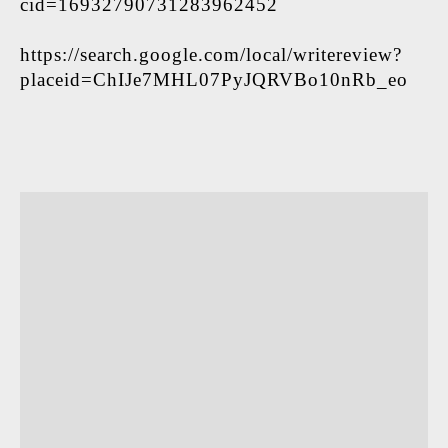
cid=16932790731283962452
https://search.google.com/local/writereview?
placeid=ChIJe7MHL07PyJQRVBo10nRb_eo