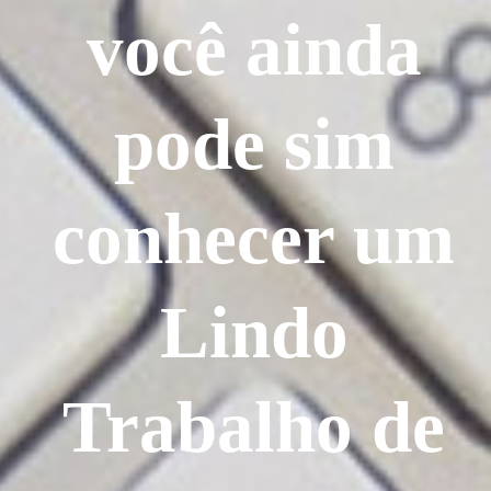
você ainda
pode sim
conhecer um
Lindo
Trabalho de