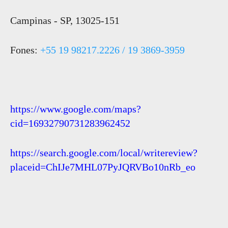
Campinas - SP, 13025-151
Fones:
+55 19 98217.2226 / 19 3869-3959
https://www.google.com/maps?
cid=16932790731283962452
https://search.google.com/local/writereview?
placeid=ChIJe7MHL07PyJQRVBo10nRb_eo