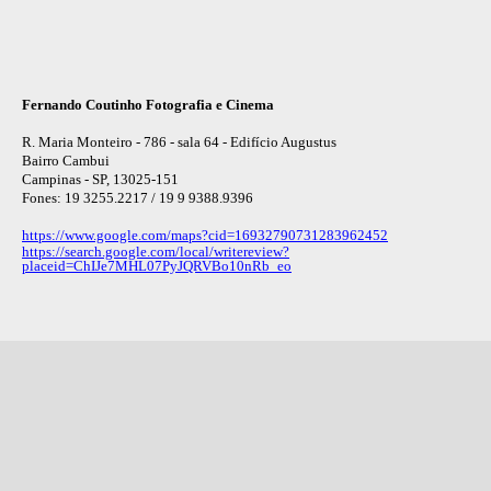
Fernando Coutinho Fotografia e Cinema
R. Maria Monteiro - 786 - sala 64 - Edifício Augustus
Bairro Cambui
Campinas - SP, 13025-151
Fones: 19 3255.2217 / 19 9 9388.9396
https://www.google.com/maps?cid=16932790731283962452
https://search.google.com/local/writereview?
placeid=ChIJe7MHL07PyJQRVBo10nRb_eo