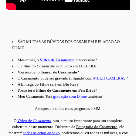
SÃO MUITAS AS DÚVIDAS DOS CASAIS EM RELAÇAO AO
FILME.
Mas afinal, o
Vídeo de Casamento
é necessário?
O
Filme do Casamento
será Feito em FULL HD?
Vou receber o
Teaser de Casamento
?
O Casamento pode ser gravado (Filmado)com
MULTI CAMERAS
?
A Entrega do Filme será em Blu Ray?
Posso ter o
Filme do Casamento em Pen Drive
?
Meu Casamento Terá
gravação com Drone
também?
A resposta a todas estas perguntas é SIM.
O
Vídeo de Casamento
, sim, é muito importante para um completo
cobertura deste momento. Diferente da
Fotografia do Casamento
, ele
mostrará
todas as cenas ao vivo
, poderemos ouvir todas as músicas, a voz