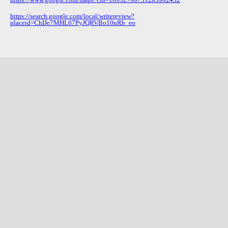
https://search.google.com/local/writereview?
placeid=ChIJe7MHL07PyJQRVBo10nRb_eo