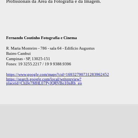
Profissionais da Área da Fotografia e da Imagem.
Fernando Coutinho Fotografia e Cinema
R. Maria Monteiro - 786 - sala 64 - Edifício Augustus
Bairro Cambui
Campinas - SP, 13025-151
Fones: 19 3255.2217 / 19 9 9388.9396
https://www.google.com/maps?cid=16932790731283962452
https://search.google.com/local/writereview?
placeid=ChIJe7MHL07PyJQRVBo10nRb_eo