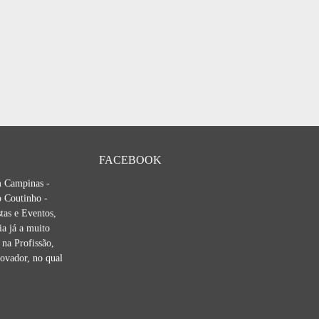
FACEBOOK
m Campinas -
 Coutinho -
tas e Eventos,
ia já a muito
na Profissão,
novador, no qual