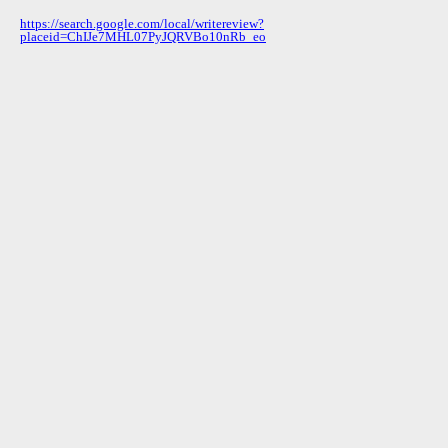
https://search.google.com/local/writereview?
placeid=ChIJe7MHL07PyJQRVBo10nRb_eo