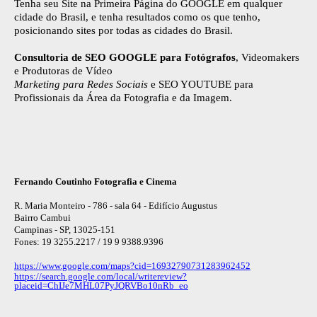
Tenha seu Site na Primeira Página do GOOGLE em qualquer
cidade do Brasil, e tenha resultados como os que tenho,
posicionando sites por todas as cidades do Brasil.
Consultoria de SEO GOOGLE para Fotógrafos
, Videomakers
e Produtoras de Vídeo
Marketing para Redes Sociais
e SEO YOUTUBE para
Profissionais da Área da Fotografia e da Imagem.
Fernando Coutinho Fotografia e Cinema
R. Maria Monteiro - 786 - sala 64 - Edifício Augustus
Bairro Cambui
Campinas - SP, 13025-151
Fones: 19 3255.2217 / 19 9 9388.9396
https://www.google.com/maps?cid=16932790731283962452
https://search.google.com/local/writereview?
placeid=ChIJe7MHL07PyJQRVBo10nRb_eo